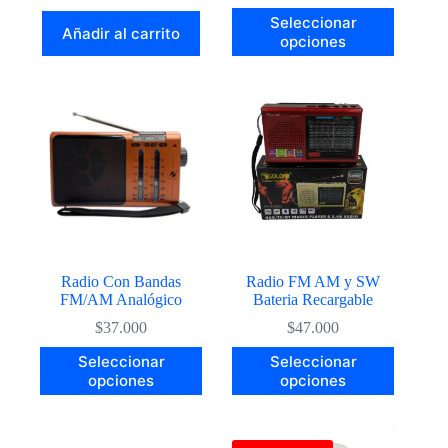
Este
Seleccionar
Añadir al carrito
producto
opciones
tiene
múltiples
variantes.
Las
opciones
se
pueden
elegir
en
la
página
de
producto
Radio Con Bandas
Radio FM AM y SW
FM/AM Analógico
Bateria Recargable
$
37.000
$
47.000
Este
Este
Seleccionar
Seleccionar
producto
producto
opciones
opciones
tiene
tiene
múltiples
múltiples
variantes.
variantes.
Las
Las