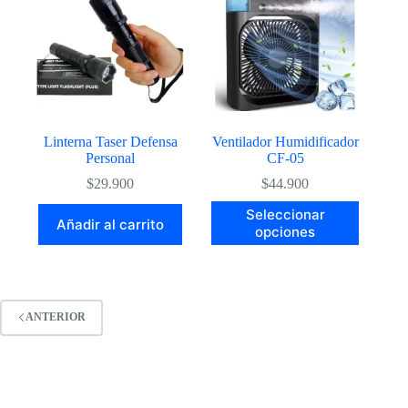
Linterna Taser Defensa
Ventilador Humidificador
Personal
CF-05
$
29.900
$
44.900
Este
Seleccionar
Añadir al carrito
producto
opciones
tiene
múltiples
variantes.
Las
opciones
ANTERIOR
se
pueden
elegir
en
la
página