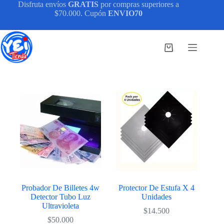
Saltar
Disfruta envíos
GRATIS
por compras superiores a
al
$70.000. Cupón
ENVIO70
contenido
Carro
de
compra
Probador De Billetes 4w
Protector De Estufa X 4
Detector Tubo Luz
Unidades
Ultravioleta
$
14.500
$
50.000