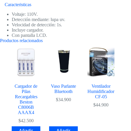
Caracteristicas
Voltaje: 110V.
Detección mediante: lupa uv.
Velocidad de detección: 1s.
Incluye cargador.
Con pantalla LCD.
Productos relacionados
Cargador de
Vaso Parlante
Ventilador
Pilas
Bluetooth
Humidificador
Recargables
CF-05
$
34.900
Beston
$
44.900
C8006B
AAAX4
$
42.500
Añadir
Añadir