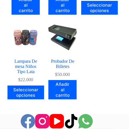
Este
al
al
Seleccionar
producto
carrito
carrito
opciones
tiene
múltiples
variantes.
Las
opciones
se
pueden
elegir
en
la
Lampara De
Probador De
página
mesa Niños
Billetes
de
Tipo Lata
$
50.000
producto
$
22.000
Añadir
Este
Seleccionar
al
producto
opciones
carrito
tiene
múltiples
variantes.
Las
opciones
se