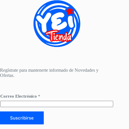
pueden
elegir
en
la
página
de
producto
Regístrate para mantenerte informado de Novedades y
Ofertas.
*
Correo Electrónico
*
*
C
o
r
r
Suscribirse
e
o