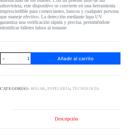
autenticidad de tus billetes. Con un potente tubo de luz
ultravioleta, este dispositivo se convierte en una herramienta
imprescindible para comerciantes, bancos y cualquier persona
que maneje efectivo. La detección mediante lupa UV
garantiza una verificación rápida y precisa, permitiéndote
identificar billetes falsos al instante
Probador
Añadir al carrito
De
Billetes
4w
Detector
Tubo
Luz
CATEGORÍAS:
HOGAR
,
PAPELERÍA
,
TECNOLOGÍA
Ultravioleta
cantidad
Descripción