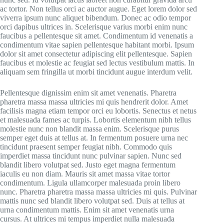
ac tortor. Non tellus orci ac auctor augue. Eget lorem dolor sed
viverra ipsum nunc aliquet bibendum. Donec ac odio tempor
orci dapibus ultrices in. Scelerisque varius morbi enim nunc
faucibus a pellentesque sit amet. Condimentum id venenatis a
condimentum vitae sapien pellentesque habitant morbi. Ipsum
dolor sit amet consectetur adipiscing elit pellentesque. Sapien
faucibus et molestie ac feugiat sed lectus vestibulum mattis. In
aliquam sem fringilla ut morbi tincidunt augue interdum velit.
Pellentesque dignissim enim sit amet venenatis. Pharetra
pharetra massa massa ultricies mi quis hendrerit dolor. Amet
facilisis magna etiam tempor orci eu lobortis. Senectus et netus
et malesuada fames ac turpis. Lobortis elementum nibh tellus
molestie nunc non blandit massa enim. Scelerisque purus
semper eget duis at tellus at. In fermentum posuere urna nec
tincidunt praesent semper feugiat nibh. Commodo quis
imperdiet massa tincidunt nunc pulvinar sapien. Nunc sed
blandit libero volutpat sed. Justo eget magna fermentum
iaculis eu non diam. Mauris sit amet massa vitae tortor
condimentum. Ligula ullamcorper malesuada proin libero
nunc. Pharetra pharetra massa massa ultricies mi quis. Pulvinar
mattis nunc sed blandit libero volutpat sed. Duis at tellus at
urna condimentum mattis. Enim sit amet venenatis urna
cursus. At ultrices mi tempus imperdiet nulla malesuada