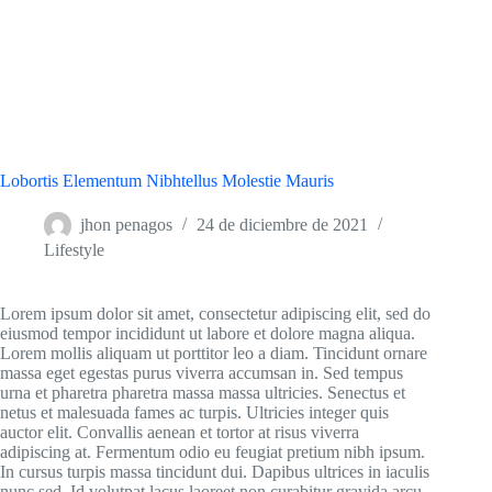
Lobortis Elementum Nibhtellus Molestie Mauris
jhon penagos
24 de diciembre de 2021
Lifestyle
Lorem ipsum dolor sit amet, consectetur adipiscing elit, sed do
eiusmod tempor incididunt ut labore et dolore magna aliqua.
Lorem mollis aliquam ut porttitor leo a diam. Tincidunt ornare
massa eget egestas purus viverra accumsan in. Sed tempus
urna et pharetra pharetra massa massa ultricies. Senectus et
netus et malesuada fames ac turpis. Ultricies integer quis
auctor elit. Convallis aenean et tortor at risus viverra
adipiscing at. Fermentum odio eu feugiat pretium nibh ipsum.
In cursus turpis massa tincidunt dui. Dapibus ultrices in iaculis
nunc sed. Id volutpat lacus laoreet non curabitur gravida arcu