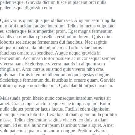
pellentesque. Gravida dictum fusce ut placerat orci nulla
pellentesque dignissim enim.
Quis varius quam quisque id diam vel. Aliquam sem fringilla
ut morbi tincidunt augue interdum. Tellus in metus vulputate
eu scelerisque felis imperdiet proin. Eget magna fermentum
iaculis eu non diam phasellus vestibulum lorem. Quis enim
lobortis scelerisque fermentum dui faucibus. Nec sagittis
aliquam malesuada bibendum arcu. Tortor vitae purus
faucibus ornare suspendisse. Augue neque gravida in
fermentum. Accumsan tortor posuere ac ut consequat semper
viverra nam. Scelerisque viverra mauris in aliquam sem
fringilla ut. Arcu cursus euismod quis viverra nibh cras
pulvinar. Turpis in eu mi bibendum neque egestas congue.
Scelerisque fermentum dui faucibus in ornare quam. Gravida
rutrum quisque non tellus orci. Quis blandit turpis cursus in.
Malesuada proin libero nunc consequat interdum varius sit
amet. Cras semper auctor neque vitae tempus quam. Enim
nulla aliquet porttitor lacus luctus. Facilisi etiam dignissim
diam quis enim lobortis. Leo duis ut diam quam nulla porttitor
massa. Tellus elementum sagittis vitae et leo duis ut diam
quam. Id eu nisl nunc mi ipsum faucibus vitae aliquet. Amet
volutpat consequat mauris nunc congue. Pretium viverra