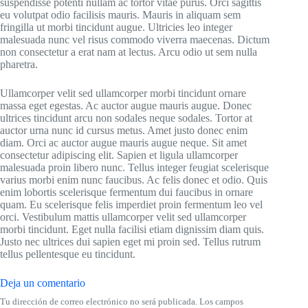
suspendisse potenti nullam ac tortor vitae purus. Orci sagittis
eu volutpat odio facilisis mauris. Mauris in aliquam sem
fringilla ut morbi tincidunt augue. Ultricies leo integer
malesuada nunc vel risus commodo viverra maecenas. Dictum
non consectetur a erat nam at lectus. Arcu odio ut sem nulla
pharetra.
Ullamcorper velit sed ullamcorper morbi tincidunt ornare
massa eget egestas. Ac auctor augue mauris augue. Donec
ultrices tincidunt arcu non sodales neque sodales. Tortor at
auctor urna nunc id cursus metus. Amet justo donec enim
diam. Orci ac auctor augue mauris augue neque. Sit amet
consectetur adipiscing elit. Sapien et ligula ullamcorper
malesuada proin libero nunc. Tellus integer feugiat scelerisque
varius morbi enim nunc faucibus. Ac felis donec et odio. Quis
enim lobortis scelerisque fermentum dui faucibus in ornare
quam. Eu scelerisque felis imperdiet proin fermentum leo vel
orci. Vestibulum mattis ullamcorper velit sed ullamcorper
morbi tincidunt. Eget nulla facilisi etiam dignissim diam quis.
Justo nec ultrices dui sapien eget mi proin sed. Tellus rutrum
tellus pellentesque eu tincidunt.
Deja un comentario
Tu dirección de correo electrónico no será publicada.
Los campos