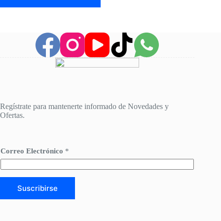
Regístrate para mantenerte informado de Novedades y
Ofertas.
C
Correo Electrónico
*
o
r
r
e
o
Suscribirse
E
l
e
c