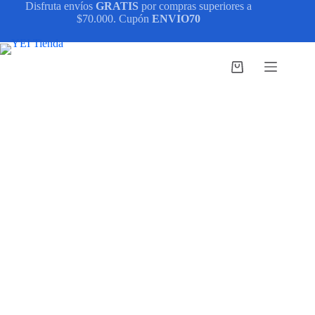
Saltar
Disfruta envíos
GRATIS
por compras superiores a
al
$70.000. Cupón
ENVIO70
contenido
Carro
de
compra