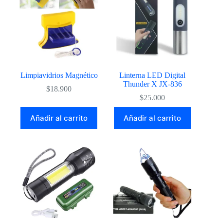
se
pueden
elegir
en
la
página
de
producto
Limpiavidrios Magnético
Linterna LED Digital
Thunder X JX-836
$
18.900
$
25.000
Añadir al carrito
Añadir al carrito