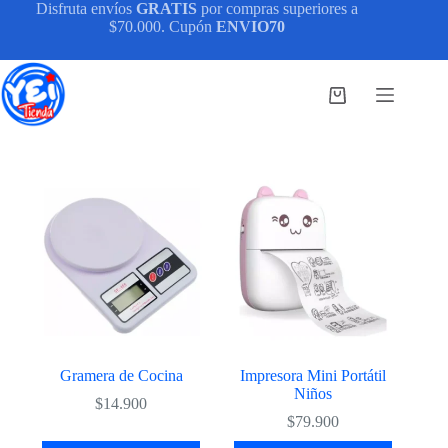
Saltar
Disfruta envíos
GRATIS
por compras superiores a
al
$70.000. Cupón
ENVIO70
contenido
Carro
de
compra
Gramera de Cocina
Impresora Mini Portátil
Niños
$
14.900
$
79.900