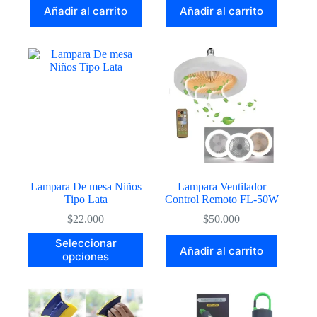
Añadir al carrito
Añadir al carrito
Lampara De mesa Niños
Lampara Ventilador
Tipo Lata
Control Remoto FL-50W
$
22.000
$
50.000
Este
Seleccionar
Añadir al carrito
producto
opciones
tiene
múltiples
variantes.
Las
opciones