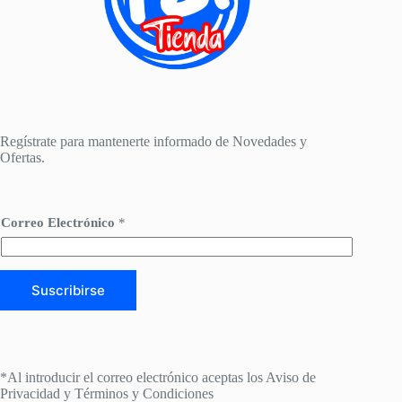
Regístrate para mantenerte informado de Novedades y
Ofertas.
C
Correo Electrónico
*
o
r
r
e
o
Suscribirse
*
*
*Al introducir el correo electrónico aceptas los
Aviso de
Privacidad
y
Términos y Condiciones