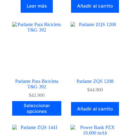
Leer más
Añadir al carrito
Parlante Para Bicicleta
Parlante ZQS 1208
T&G 392
$
44.900
$
42.900
Este
Seleccionar
Añadir al carrito
producto
opciones
tiene
múltiples
variantes.
Las