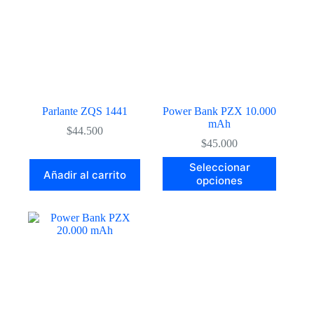
opciones
se
pueden
elegir
en
la
página
de
producto
Parlante ZQS 1441
Power Bank PZX 10.000
mAh
$
44.500
$
45.000
Este
Seleccionar
Añadir al carrito
producto
opciones
tiene
múltiples
variantes.
Las
opciones
se
pueden
elegir
en
la
página