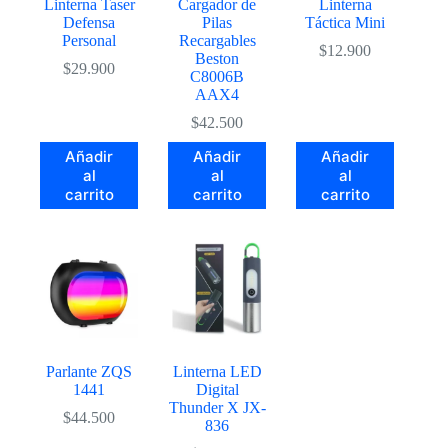
Linterna Taser
Cargador de
Linterna
Defensa
Pilas
Táctica Mini
Personal
Recargables
$
12.900
Beston
$
29.900
C8006B
AAX4
$
42.500
Añadir
Añadir
Añadir
al
al
al
carrito
carrito
carrito
Parlante ZQS
Linterna LED
1441
Digital
Thunder X JX-
$
44.500
836