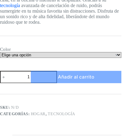
tecnología
avanzada de cancelación de ruido, podrás
sumergirte en tu música favorita sin distracciones. Disfruta de
un sonido rico y de alta fidelidad, liberándote del mundo
ruidoso que te rodea.
Color
Diadema
Añadir al carrito
Con
Cancelación
De
Ruido
cantidad
SKU:
N/D
CATEGORÍAS:
HOGAR
,
TECNOLOGÍA