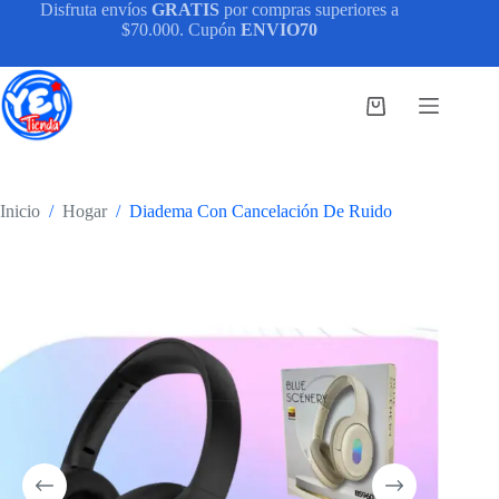
Saltar
Disfruta envíos
GRATIS
por compras superiores a
al
$70.000. Cupón
ENVIO70
contenido
Carro
de
compra
Inicio
/
Hogar
/
Diadema Con Cancelación De Ruido