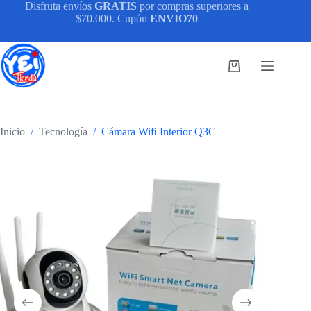
Saltar
Disfruta envíos
GRATIS
por compras superiores a
al
$70.000. Cupón
ENVIO70
contenido
Carro
de
compra
Inicio
/
Tecnología
/
Cámara Wifi Interior Q3C