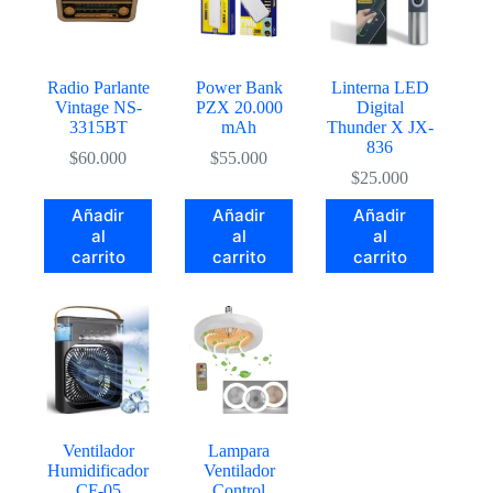
Radio Parlante
Power Bank
Linterna LED
Vintage NS-
PZX 20.000
Digital
3315BT
mAh
Thunder X JX-
836
$
60.000
$
55.000
$
25.000
Añadir
Añadir
Añadir
al
al
al
carrito
carrito
carrito
Ventilador
Lampara
Humidificador
Ventilador
CF-05
Control